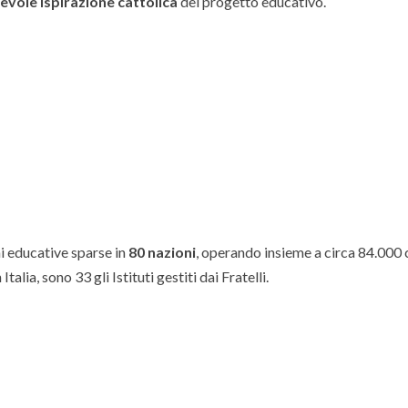
evole ispirazione cattolica
del progetto educativo.
i educative sparse in
80 nazioni
, operando insieme a circa 84.000 c
alia, sono 33 gli Istituti gestiti dai Fratelli.