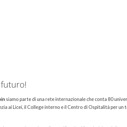
us - Istituti Filippin
 futuro!
pin
siamo parte di una rete internazionale che conta 80 unive
 ai Licei, il College interno e il Centro di Ospitalità per un 