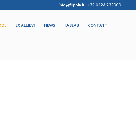
info@filippin.it
|
+39 0423 932000
OOL
EX ALLIEVI
NEWS
FABLAB
CONTATTI