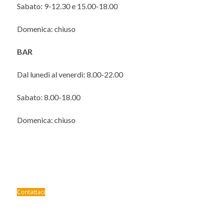
Sabato: 9-12.30 e 15.00-18.00
Domenica: chiuso
BAR
Dal lunedì al venerdì: 8.00-22.00
Sabato: 8.00-18.00
Domenica: chiuso
Vuoi avere maggiori
informazioni?
Contattaci
Contatti: Telefono: 0423/932170 – Fax: 0423/932179 –