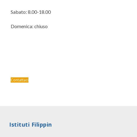
Sabato: 8.00-18.00
Domenica: chiuso
Vuoi informazioni sul
centro sportivo?
Scopri tutti i corsi
Contattaci
Contatti: Telefono: 0423/932170 – Fax: 0423/932179 –
Email: centrosportivo@filippin.it
Istituti Filippin