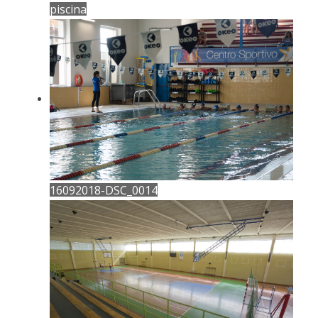
piscina
16092018-DSC_0014