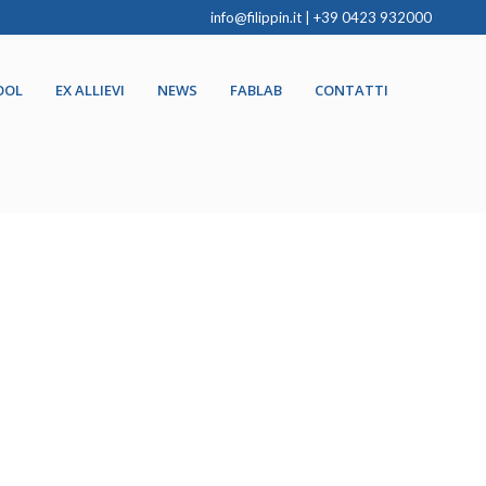
info@filippin.it
|
+39 0423 932000
OOL
EX ALLIEVI
NEWS
FABLAB
CONTATTI