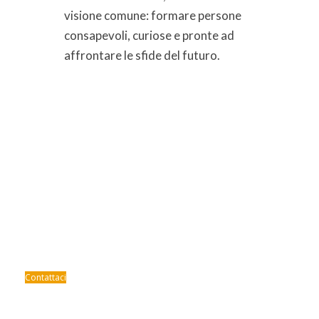
visione comune: formare persone
consapevoli, curiose e pronte ad
affrontare le sfide del futuro.
Scopri di più sui nostri tre
licei internazionali
Contattaci