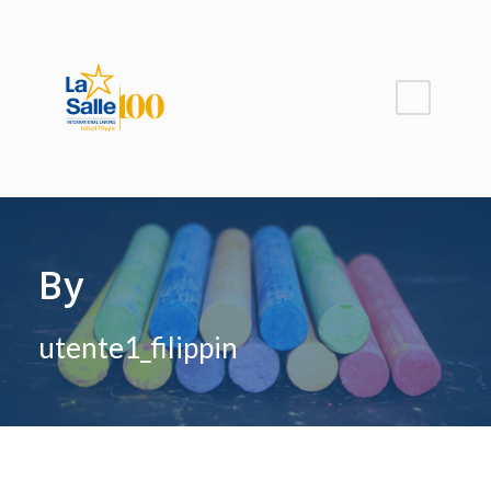
By
utente1_filippin