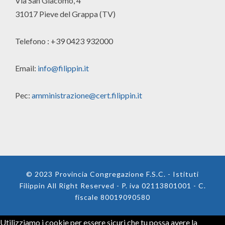
Via San Giacomo, 4
31017 Pieve del Grappa (TV)
Telefono : +39 0423 932000
Email:
info@filippin.it
Pec:
amministrazione@cert.filippin.it
© 2023 Provincia Congregazione F.S.C. - Istituti
Filippin All Right Reserved - P. iva 02113801001 - C.
fiscale 80019090580
Utilizziamo i cookie per essere sicuri che tu possa avere la