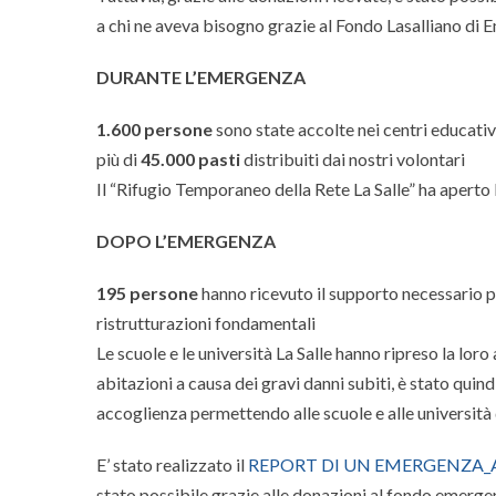
a chi ne aveva bisogno grazie al Fondo Lasalliano di E
DURANTE L’EMERGENZA
1.600 persone
sono state accolte nei centri educativi
più di
45.000 pasti
distribuiti dai nostri volontari
Il “Rifugio Temporaneo della Rete La Salle” ha aperto
DOPO L’EMERGENZA
195 persone
hanno ricevuto il supporto necessario pe
ristrutturazioni fondamentali
Le scuole e le università La Salle hanno ripreso la lor
abitazioni a causa dei gravi danni subiti, è stato quin
accoglienza permettendo alle scuole e alle università 
E’ stato realizzato il
REPORT DI UN EMERGENZA_A
stato possibile grazie alle donazioni al fondo emerge