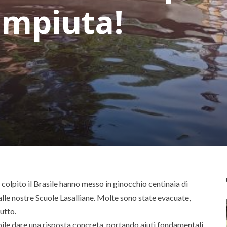
ompiuta!
colpito il Brasile hanno messo in ginocchio centinaia di
 alle nostre Scuole Lasalliane. Molte sono state evacuate,
utto.
ibile dare una risposta concreta, portando aiuti fondamentali