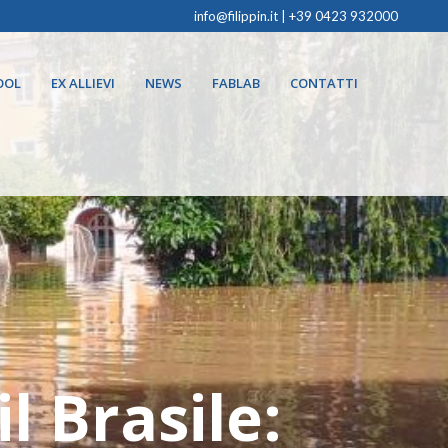
info@filippin.it
|
+39 0423 932000
OOL
EX ALLIEVI
NEWS
FABLAB
CONTATTI
l Brasile: