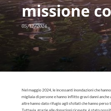
missione c
05/12/2024
Nel maggio 2024, le incessanti inondazioni che hanno 
migliaia di persone e hanno inflitto gravi danni anche
altre hanno dato rifugio agli sfollati che hanno perso t
Tuttavia, grazie alle donazioni ricevute, è stato poss