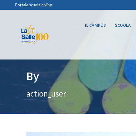
Portale scuola online
IL CAMPUS
SCUOLA
By
action_user