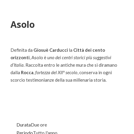
Asolo
Definita da
Giosuè Carducci
la
Città dei cento
orizzonti
, Asolo è
uno dei centri storici più suggestivi
d’Italia
. Raccolta entro le antiche mura che si diramano
dalla
Rocca
,
fortezza del XII° secolo
, conserva in ogni
scorcio testimonianze della sua millenaria storia.
Durata
Due ore
Periodo
Tutto l'anno